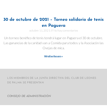
30 de octubre de 2021 – Torneo solidario de tenis
en Paguera
octubre 11, 2021
No hay comentarios
Un torneo benéfico de tenis tendrá lugar en Paguera el 30 de octubre.
Las ganancias de la caridad van a Comida para todos y la Asociacón las
Ovejas de mica.
Weiterlesen »
LOS MIEMBROS DE LA JUNTA DIRECTIVA DEL CLUB DE LEONES
DE PALMA SE PRESENTAN
CONSEJO DE ADMINISTRACIÓN