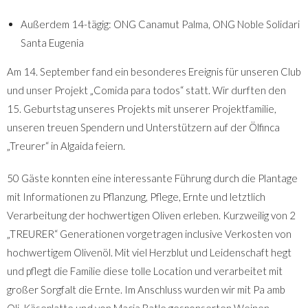
Außerdem 14-tägig: ONG Canamut Palma, ONG Noble Solidari
Santa Eugenia
Am 14. September fand ein besonderes Ereignis für unseren Club
und unser Projekt „Comida para todos“ statt. Wir durften den
15. Geburtstag unseres Projekts mit unserer Projektfamilie,
unseren treuen Spendern und Unterstützern auf der Ölfinca
„Treurer“ in Algaida feiern.
50 Gäste konnten eine interessante Führung durch die Plantage
mit Informationen zu Pflanzung, Pflege, Ernte und letztlich
Verarbeitung der hochwertigen Oliven erleben. Kurzweilig von 2
„TREURER“ Generationen vorgetragen inclusive Verkosten von
hochwertigem Olivenöl. Mit viel Herzblut und Leidenschaft hegt
und pflegt die Familie diese tolle Location und verarbeitet mit
großer Sorgfalt die Ernte. Im Anschluss wurden wir mit Pa amb
Oli, Käseplatte und von Macia Batle gesponserten Weinen