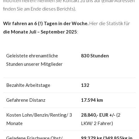
möchten helfen? Nehmen Sie Kontakt zu uns auf (Email-Adressen
finden Sie am Ende dieses Berichts).
Wir fahren an 6 (!) Tagen in der Woche.
Hier die Statistik für
die Monate Juli – September 2025
:
Geleistete ehrenamtliche
830 St
unden
Stunden unserer Mitglieder
Bezahlte Arbeitstage
132
Gefahrene Distanz
17.594 km
Kosten Lohn/Benzin/Renting/ 3
28.840,- EUR
+/-
(2
Monate
LKW/ 2 Fahrer)
Geladene Frischware Obst/
99.379 kg (349.855kg in