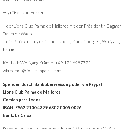
Es grüßen von Herzen
– der Lions Club Palma de Mallorca mit der Präsidentin Dagmar
Daum de Waard
– die Projektmanager Claudia Joest, Klaus Goergen, Wolfgang
Krämer
Kontakt
:
Wolfgang Krämer +49 171 6997773
wkraemer@lionsclubpalma.com
Spenden durch Banküberweisung oder via Paypal
Lions Club Palma de Mallorca
Comida para todos
IBAN: ES62 2100 4379 6302 0005 0026
Bank: La Caixa
Spendenbescheinigungen werden auf Wunsch gerne für Sie